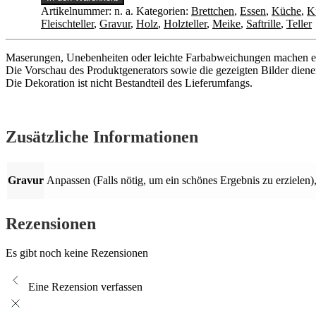
Menge
Artikelnummer:
n. a.
Kategorien:
Brettchen
,
Essen
,
Küche
,
K
Fleischteller
,
Gravur
,
Holz
,
Holzteller
,
Meike
,
Saftrille
,
Teller
Maserungen, Unebenheiten oder leichte Farbabweichungen machen es 
Die Vorschau des Produktgenerators sowie die gezeigten Bilder diene
Die Dekoration ist nicht Bestandteil des Lieferumfangs.
Zusätzliche Informationen
Gravur
Anpassen (Falls nötig, um ein schönes Ergebnis zu erzielen
Rezensionen
Es gibt noch keine Rezensionen
Eine Rezension verfassen