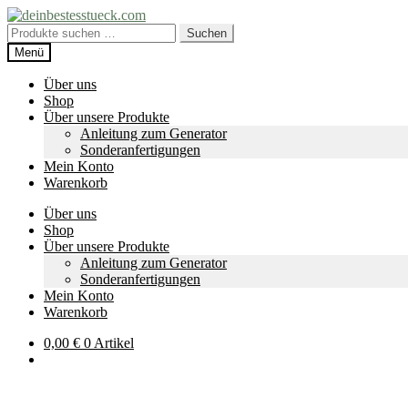
Zur
Zum
Navigation
Inhalt
Suche
Suchen
springen
springen
nach:
Menü
Über uns
Shop
Über unsere Produkte
Anleitung zum Generator
Sonderanfertigungen
Mein Konto
Warenkorb
Über uns
Shop
Über unsere Produkte
Anleitung zum Generator
Sonderanfertigungen
Mein Konto
Warenkorb
0,00
€
0 Artikel