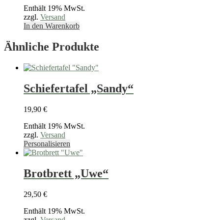
Enthält 19% MwSt.
zzgl.
Versand
In den Warenkorb
Ähnliche Produkte
Schiefertafel „Sandy“
19,90
€
Enthält 19% MwSt.
zzgl.
Versand
Dieses
Personalisieren
Produkt
weist
mehrere
Brotbrett „Uwe“
Varianten
auf.
29,50
€
Die
Optionen
Enthält 19% MwSt.
können
zzgl.
Versand