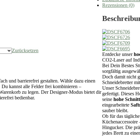
Rezensionen (0)
Beschreibu
Zurücksetzen
Entdecke unser
ho
CO2-Laser auf Indu
Bei Dein Bestes Stü
sorgfältig ausgewäh
Doch damit nicht g
ach und barrierefrei gestalten. Wähle dazu einen
Schneidebretter mi
Du kannst alle Felder frei kombinieren –
Unser Schneidebre
n Warenkorb zu legen. Der Designer-Modus bietet dir
gefertigt. Dieses H
ierefrei bedienbar.
seine
hohe Schnitt
eingearbeitete
Saftr
sauber bleibt.
Ob für das tägliche
Küchenaccessoire –
Hingucker. Die prä
jedes Brett zu eine