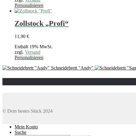
auf
Dieses
Personalisieren
der
Produkt
Produktseite
weist
gewählt
mehrere
Zollstock „Profi“
werden
Varianten
auf.
11,90
€
Die
Optionen
Enthält 19% MwSt.
können
zzgl.
Versand
auf
Dieses
Personalisieren
der
Produkt
Produktseite
Schneidebrett "Andy"
weist
gewählt
mehrere
werden
Varianten
auf.
Die
Optionen
können
auf
© Dein bestes Stück 2024
der
Produktseite
gewählt
Mein Konto
werden
Suche