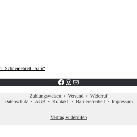
Schneidebrett "Sam"
Facebook link
instagram profil
Mail
Zahlungsweisen
•
Versand
•
Widerruf
Datenschutz
•
AGB
•
Kontakt
•
Barrierefreiheit
•
Impressum
Vertrag widerrufen