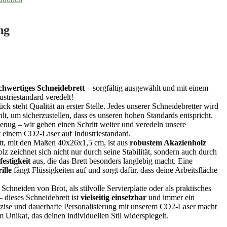
ng
chwertiges Schneidebrett
– sorgfältig ausgewählt und mit einem
striestandard veredelt!
ck steht Qualität an erster Stelle. Jedes unserer Schneidebretter wird
lt, um sicherzustellen, dass es unseren hohen Standards entspricht.
enug – wir gehen einen Schritt weiter und veredeln unsere
t einem CO2-Laser auf Industriestandard.
tt, mit den Maßen 40x26x1,5 cm, ist aus
robustem Akazienholz
olz zeichnet sich nicht nur durch seine Stabilität, sondern auch durch
festigkeit
aus, die das Brett besonders langlebig macht. Eine
ille
fängt Flüssigkeiten auf und sorgt dafür, dass deine Arbeitsfläche
 Schneiden von Brot, als stilvolle Servierplatte oder als praktisches
 dieses Schneidebrett ist
vielseitig einsetzbar
und immer ein
zise und dauerhafte Personalisierung mit unserem CO2-Laser macht
m Unikat, das deinen individuellen Stil widerspiegelt.