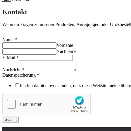
Kontakt
Wenn du Fragen zu unseren Produkten, Anregungen oder Großbestellun
Name
*
Vorname
Nachname
E-Mail
*
Nachricht
*
Datenspeicherung
*
Ich bin damit einverstanden, dass diese Website meine überm
Submit