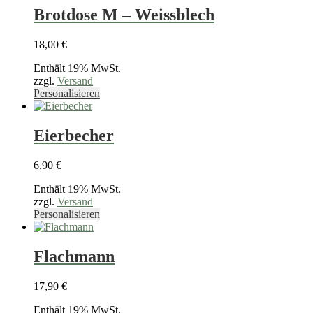
gewählt
mehrere
Brotdose M – Weissblech
werden
Varianten
auf.
18,00
€
Die
Optionen
Enthält 19% MwSt.
können
zzgl.
Versand
auf
Dieses
Personalisieren
der
Produkt
Produktseite
weist
gewählt
mehrere
Eierbecher
werden
Varianten
auf.
6,90
€
Die
Optionen
Enthält 19% MwSt.
können
zzgl.
Versand
auf
Dieses
Personalisieren
der
Produkt
Produktseite
weist
gewählt
mehrere
Flachmann
werden
Varianten
auf.
17,90
€
Die
Optionen
Enthält 19% MwSt.