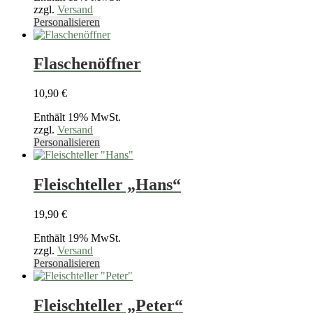
können
zzgl.
Versand
auf
Dieses
Personalisieren
der
Produkt
Produktseite
weist
gewählt
mehrere
Flaschenöffner
werden
Varianten
auf.
10,90
€
Die
Optionen
Enthält 19% MwSt.
können
zzgl.
Versand
auf
Dieses
Personalisieren
der
Produkt
Produktseite
weist
gewählt
mehrere
Fleischteller „Hans“
werden
Varianten
auf.
19,90
€
Die
Optionen
Enthält 19% MwSt.
können
zzgl.
Versand
auf
Dieses
Personalisieren
der
Produkt
Produktseite
weist
gewählt
mehrere
Fleischteller „Peter“
werden
Varianten