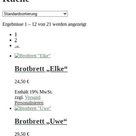
Ergebnisse 1 – 12 von 21 werden angezeigt
1
2
→
Brotbrett „Elke“
24,50
€
Enthält 19% MwSt.
zzgl.
Versand
Dieses
Personalisieren
Produkt
weist
mehrere
Brotbrett „Uwe“
Varianten
auf.
29,50
€
Die