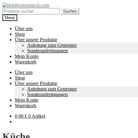
Zur
Zum
Navigation
Inhalt
Suche
Suchen
springen
springen
nach:
Menü
Über uns
Shop
Über unsere Produkte
Anleitung zum Generator
Sonderanfertigungen
Mein Konto
Warenkorb
Über uns
Shop
Über unsere Produkte
Anleitung zum Generator
Sonderanfertigungen
Mein Konto
Warenkorb
0,00
€
0 Artikel
Küche