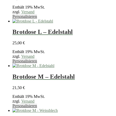
Optionen
Enthält 19% MwSt.
können
zzgl.
Versand
auf
Dieses
Personalisieren
der
Produkt
Produktseite
weist
gewählt
mehrere
Brotdose L – Edelstahl
werden
Varianten
auf.
25,00
€
Die
Optionen
Enthält 19% MwSt.
können
zzgl.
Versand
auf
Dieses
Personalisieren
der
Produkt
Produktseite
weist
gewählt
mehrere
Brotdose M – Edelstahl
werden
Varianten
auf.
21,50
€
Die
Optionen
Enthält 19% MwSt.
können
zzgl.
Versand
auf
Dieses
Personalisieren
der
Produkt
Produktseite
weist