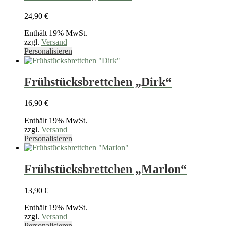
auf.
24,90
€
Die
Optionen
Enthält 19% MwSt.
können
zzgl.
Versand
auf
Dieses
Personalisieren
der
Produkt
Produktseite
weist
gewählt
mehrere
Frühstücksbrettchen „Dirk“
werden
Varianten
auf.
16,90
€
Die
Optionen
Enthält 19% MwSt.
können
zzgl.
Versand
auf
Dieses
Personalisieren
der
Produkt
Produktseite
weist
gewählt
mehrere
Frühstücksbrettchen „Marlon“
werden
Varianten
auf.
13,90
€
Die
Optionen
Enthält 19% MwSt.
können
zzgl.
Versand
auf
Dieses
Personalisieren