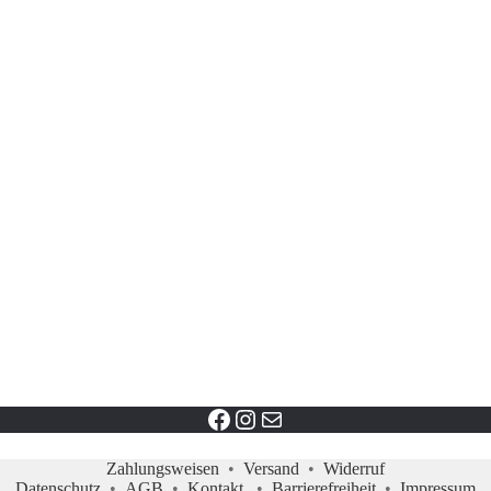
Facebook link
instagram profil
Mail
Zahlungsweisen
•
Versand
•
Widerruf
Datenschutz
•
AGB
•
Kontakt
•
Barrierefreiheit
•
Impressum