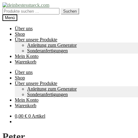
Zur
Zum
Navigation
Inhalt
Suche
Suchen
springen
springen
nach:
Menü
Über uns
Shop
Über unsere Produkte
Anleitung zum Generator
Sonderanfertigungen
Mein Konto
Warenkorb
Über uns
Shop
Über unsere Produkte
Anleitung zum Generator
Sonderanfertigungen
Mein Konto
Warenkorb
0,00
€
0 Artikel
Peter