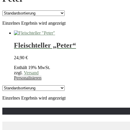
Einzelnes Ergebnis wird angezeigt
Fleischteller „Peter“
24,90
€
Enthält 19% MwSt.
zzgl.
Versand
Dieses
Personalisieren
Produkt
weist
mehrere
Einzelnes Ergebnis wird angezeigt
Varianten
auf.
Die
Optionen
können
auf
der