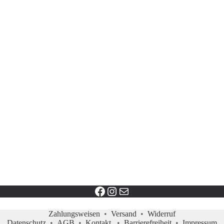
Facebook link
instagram profil
Mail
Zahlungsweisen
•
Versand
•
Widerruf
Datenschutz
•
AGB
•
Kontakt
•
Barrierefreiheit
•
Impressum