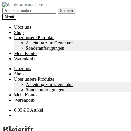
Zur
Zum
Navigation
Inhalt
Suche
Suchen
springen
springen
nach:
Menü
Über uns
Shop
Über unsere Produkte
Anleitung zum Generator
Sonderanfertigungen
Mein Konto
Warenkorb
Über uns
Shop
Über unsere Produkte
Anleitung zum Generator
Sonderanfertigungen
Mein Konto
Warenkorb
0,00
€
0 Artikel
Bleistift