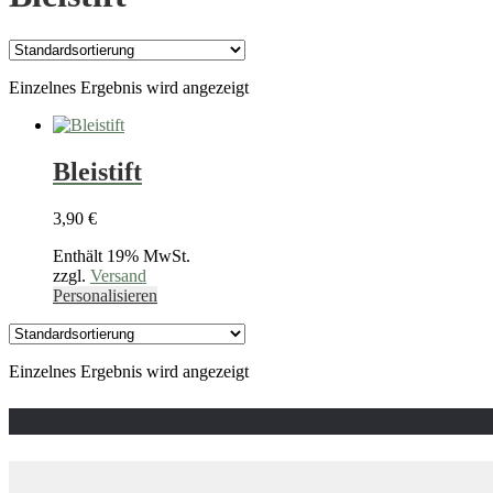
Einzelnes Ergebnis wird angezeigt
Bleistift
3,90
€
Enthält 19% MwSt.
zzgl.
Versand
Dieses
Personalisieren
Produkt
weist
mehrere
Einzelnes Ergebnis wird angezeigt
Varianten
auf.
Die
Optionen
können
auf
der