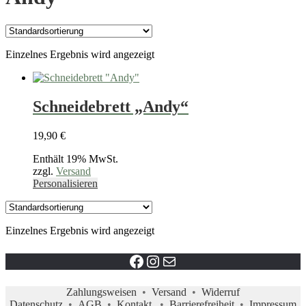
Einzelnes Ergebnis wird angezeigt
Schneidebrett „Andy“
19,90
€
Enthält 19% MwSt.
zzgl.
Versand
Dieses
Personalisieren
Produkt
weist
mehrere
Einzelnes Ergebnis wird angezeigt
Varianten
auf.
Die
Facebook link
instagram profil
Mail
Optionen
können
Zahlungsweisen
•
Versand
•
Widerruf
auf
Datenschutz
•
AGB
•
Kontakt
•
Barrierefreiheit
•
Impressum
der