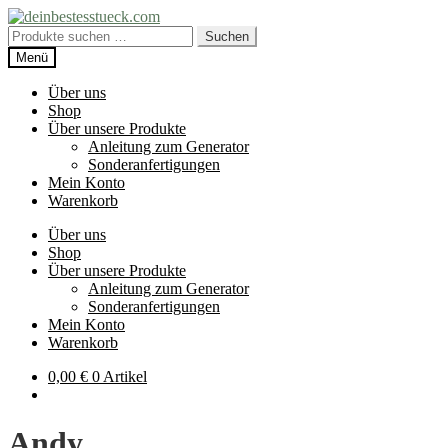
Zur
Zum
Navigation
Inhalt
Suche
Suchen
springen
springen
nach:
Menü
Über uns
Shop
Über unsere Produkte
Anleitung zum Generator
Sonderanfertigungen
Mein Konto
Warenkorb
Über uns
Shop
Über unsere Produkte
Anleitung zum Generator
Sonderanfertigungen
Mein Konto
Warenkorb
0,00
€
0 Artikel
Andy